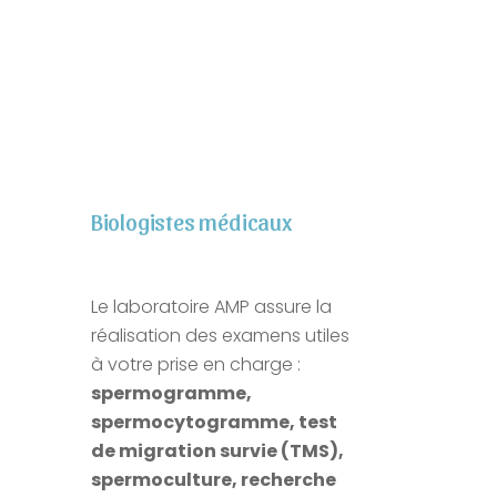
Survolez la photo d’un
membre puis cliquez dessus
pour en savoir plus !
Biologistes médicaux
Le laboratoire AMP assure la
réalisation des examens utiles
à votre prise en charge :
spermogramme,
spermocytogramme, test
de migration survie (TMS),
spermoculture, recherche