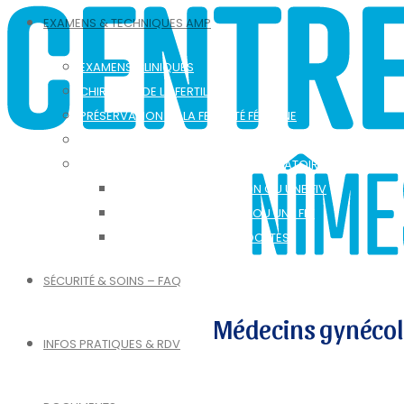
EXAMENS & TECHNIQUES AMP
EXAMENS CLINIQUES
CHIRURGIE DE LA FERTILITÉ
PRÉSERVATION DE LA FERTILITÉ FÉMININE
PRISE EN CHARGE DE L’ENDOMÉTRIOSE
ANALYSES ET TECHNIQUES DU LABORATOIRE AMP
AVANT UNE INSÉMINATION OU UNE FIV
PENDANT INSÉMINATION OU UNE FIV
PRÉSERVATION DES OVOCYTES
SÉCURITÉ & SOINS – FAQ
Médecins gynéco
INFOS PRATIQUES & RDV