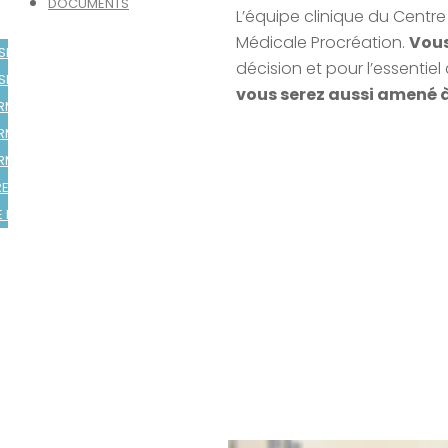
DOCUMENTS
L’équipe clinique du Centr
Médicale Procréation.
Vous
ENTEMENT RISQUES AMP
décision et pour l’essentiel
ENTEMENT ZIKA
vous serez aussi amené à
RMATION HYSTÉROSCOPIE
RMATION TABAC ET FERTILITÉ
RMATION ANESTHÉSIE AMP
RE INFORMATION INSÉMINATION
E INFORMATION PRÉSERVATION FERTILITÉ FÉMININE