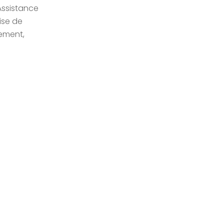
Assistance
ise de
tement,